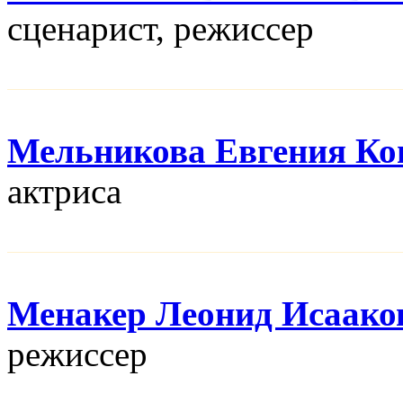
сценарист, режисcер
Мельникова Евгения Ко
актриса
Менакер Леонид Исаако
режисcер