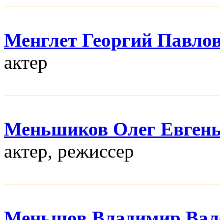
Менглет Георгий Павло
актер
Меньшиков Олег Евген
актер, режисcер
Меньшов Владимир Вал