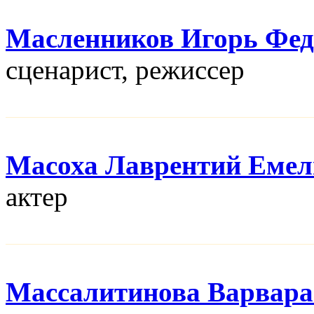
Масленников Игорь Фе
сценарист, режисcер
Масоха Лаврентий Емел
актер
Массалитинова Варвара