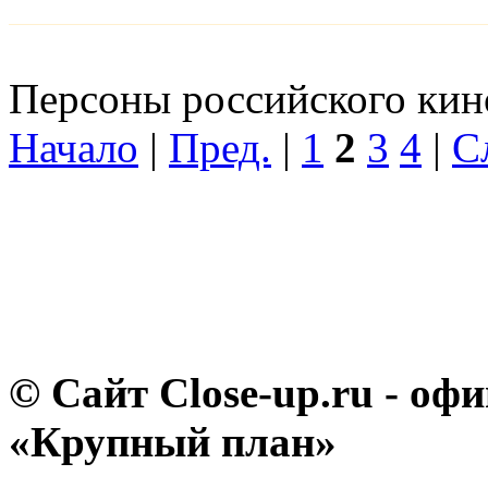
Персоны российского кино
Начало
|
Пред.
|
1
2
3
4
|
С
© Сайт Close-up.ru - о
«Крупный план»