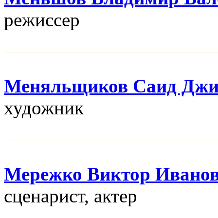
режисcер
Меняльщиков Саид Джи
художник
Мережко Виктор Ивано
сценарист, актер