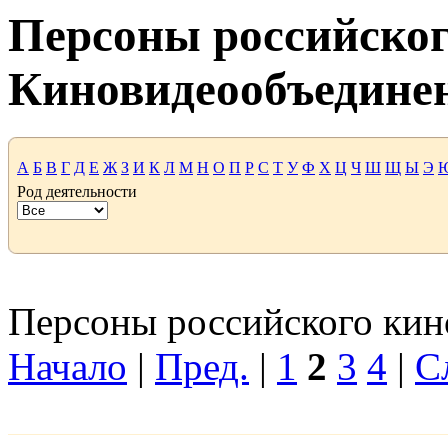
Персоны российског
Киновидеообъедине
А
Б
В
Г
Д
Е
Ж
З
И
К
Л
М
Н
О
П
Р
С
Т
У
Ф
Х
Ц
Ч
Ш
Щ
Ы
Э
Род деятельности
Персоны российского кино
Начало
|
Пред.
|
1
2
3
4
|
С