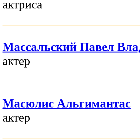
актриса
Массальский Павел Вл
актер
Масюлис Альгимантас
актер