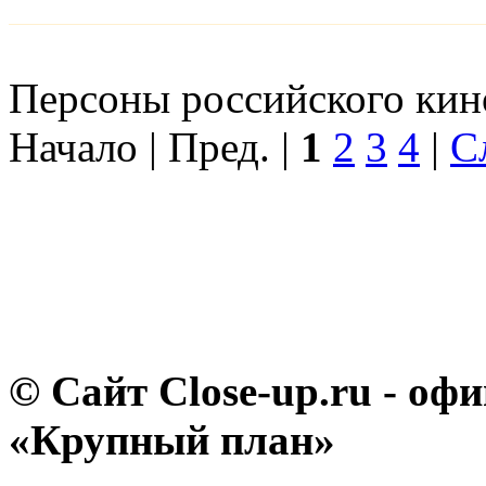
Персоны российского кино
Начало | Пред. |
1
2
3
4
|
С
© Сайт Close-up.ru - о
«Крупный план»