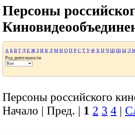
Персоны российског
Киновидеообъедине
А
Б
В
Г
Д
Е
Ж
З
И
К
Л
М
Н
О
П
Р
С
Т
У
Ф
Х
Ц
Ч
Ш
Щ
Ы
Э
Род деятельности
Персоны российского кино
Начало | Пред. |
1
2
3
4
|
С