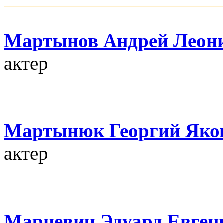
Мартынов Андрей Леон
актер
Мартынюк Георгий Яко
актер
Марцевич Эдуард Евген