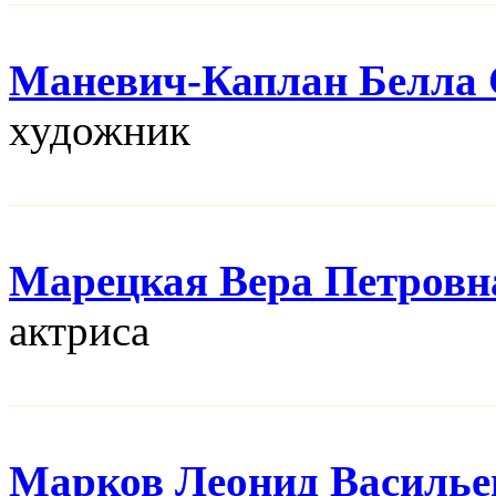
Маневич-Каплан Белла 
художник
Марецкая Вера Петровн
актриса
Марков Леонид Василье