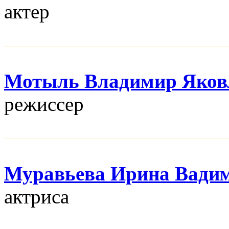
актер
Мотыль Владимир Яков
режисcер
Муравьева Ирина Вади
актриса