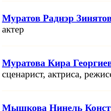
Муратов Раднэр Зинято
актер
Муратова Кира Георгие
сценарист, актриса, режис
Мышкова Нинель Конст