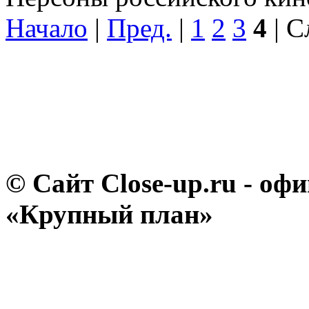
Начало
|
Пред.
|
1
2
3
4
| С
© Сайт Close-up.ru - о
«Крупный план»