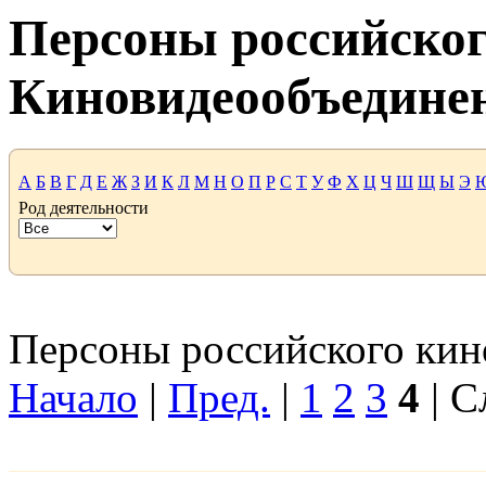
Персоны российског
Киновидеообъедине
А
Б
В
Г
Д
Е
Ж
З
И
К
Л
М
Н
О
П
Р
С
Т
У
Ф
Х
Ц
Ч
Ш
Щ
Ы
Э
Род деятельности
Персоны российского кино
Начало
|
Пред.
|
1
2
3
4
| С