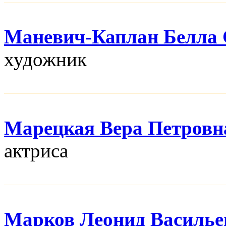
Маневич-Каплан Белла 
художник
Марецкая Вера Петровн
актриса
Марков Леонид Василье