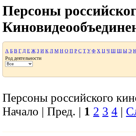
Персоны российског
Киновидеообъедине
А
Б
В
Г
Д
Е
Ж
З
И
К
Л
М
Н
О
П
Р
С
Т
У
Ф
Х
Ц
Ч
Ш
Щ
Ы
Э
Род деятельности
Персоны российского кино
Начало | Пред. |
1
2
3
4
|
С