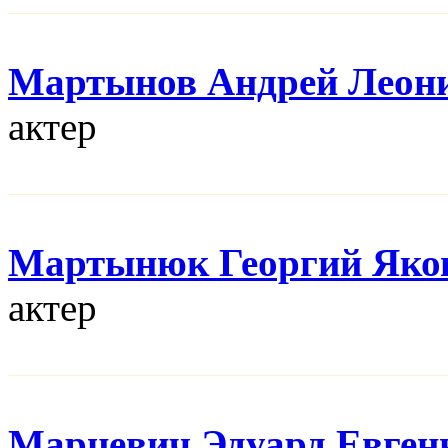
Мартынов Андрей Леон
актер
Мартынюк Георгий Яко
актер
Марцевич Эдуард Евген