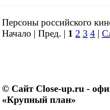
Персоны российского кино
Начало | Пред. |
1
2
3
4
|
С
© Сайт Close-up.ru - о
«Крупный план»