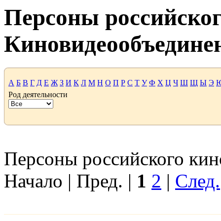
Персоны российског
Киновидеообъедине
А
Б
В
Г
Д
Е
Ж
З
И
К
Л
М
Н
О
П
Р
С
Т
У
Ф
Х
Ц
Ч
Ш
Щ
Ы
Э
Род деятельности
Персоны российского кино
Начало | Пред. |
1
2
|
След.