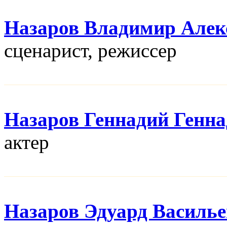
Назаров Владимир Алек
сценарист, режисcер
Назаров Геннадий Генн
актер
Назаров Эдуард Василь