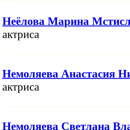
Неёлова Марина Мстис
актриса
Немоляева Анастасия Н
актриса
Немоляева Светлана Вл