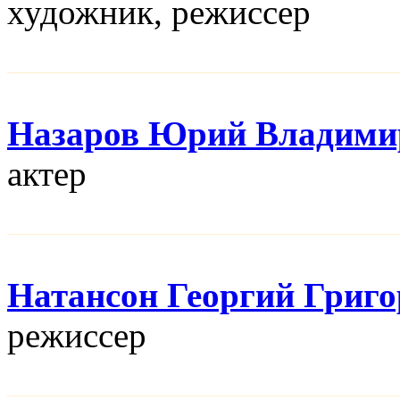
художник, режисcер
Назаров Юрий Владими
актер
Натансон Георгий Григ
режисcер