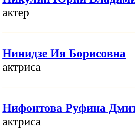
актер
Нинидзе Ия Борисовна
актриса
Нифонтова Руфина Дми
актриса