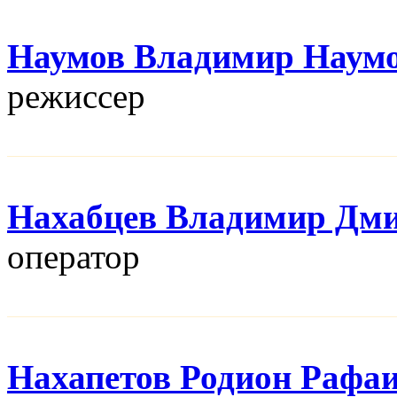
Наумов Владимир Наум
режисcер
Нахабцев Владимир Дм
оператор
Нахапетов Родион Рафа