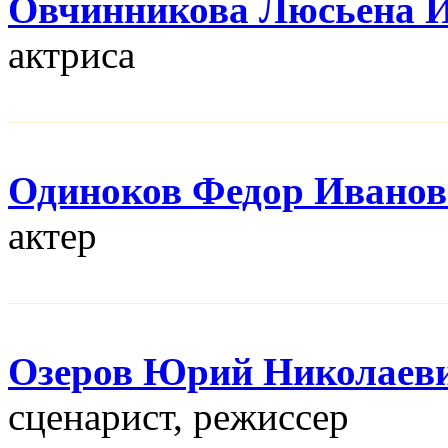
Овчинникова Люсьена 
актриса
Одиноков Федор Ивано
актер
Озеров Юрий Николаев
сценарист, режисcер