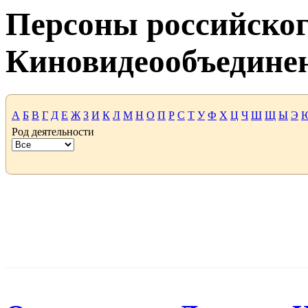
Персоны российског
Киновидеообъедине
А
Б
В
Г
Д
Е
Ж
З
И
К
Л
М
Н
О
П
Р
С
Т
У
Ф
Х
Ц
Ч
Ш
Щ
Ы
Э
Род деятельности