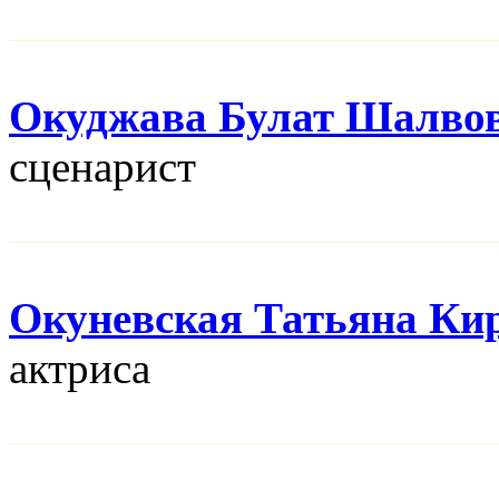
Окуджава Булат Шалво
сценарист
Окуневская Татьяна Ки
актриса