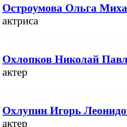
Остроумова Ольга Мих
актриса
Охлопков Николай Пав
актер
Охлупин Игорь Леонидо
актер