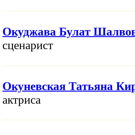
Окуджава Булат Шалво
сценарист
Окуневская Татьяна Ки
актриса