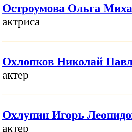
Остроумова Ольга Мих
актриса
Охлопков Николай Пав
актер
Охлупин Игорь Леонидо
актер