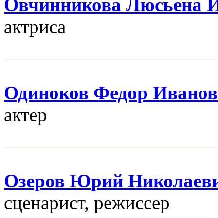
Овчинникова Люсьена 
актриса
Одиноков Федор Ивано
актер
Озеров Юрий Николаев
сценарист, режисcер