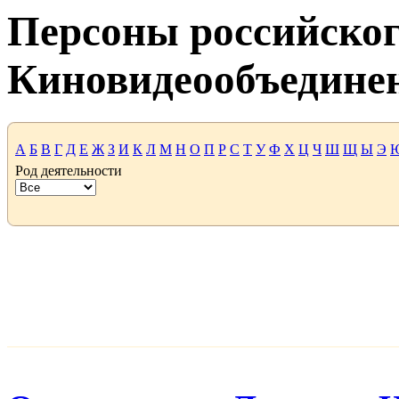
Персоны российског
Киновидеообъедине
А
Б
В
Г
Д
Е
Ж
З
И
К
Л
М
Н
О
П
Р
С
Т
У
Ф
Х
Ц
Ч
Ш
Щ
Ы
Э
Род деятельности