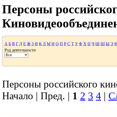
Персоны российског
Киновидеообъедине
А
Б
В
Г
Д
Е
Ж
З
И
К
Л
М
Н
О
П
Р
С
Т
У
Ф
Х
Ц
Ч
Ш
Щ
Ы
Э
Род деятельности
Персоны российского кино
Начало | Пред. |
1
2
3
4
|
С