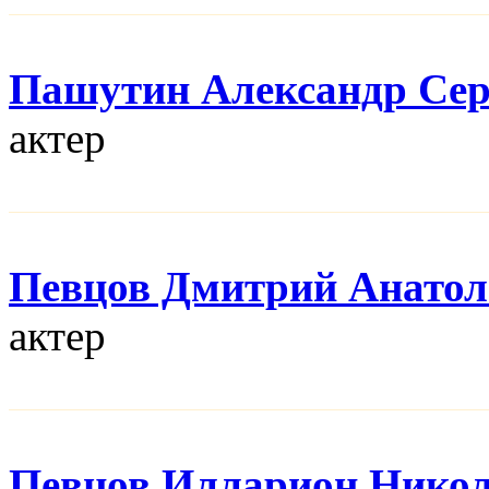
Пашутин Александр Сер
актер
Певцов Дмитрий Анатол
актер
Певцов Илларион Нико