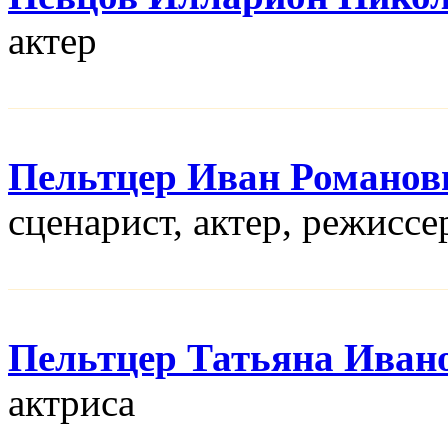
актер
Пельтцер Иван Романов
сценарист, актер, режисcе
Пельтцер Татьяна Иван
актриса