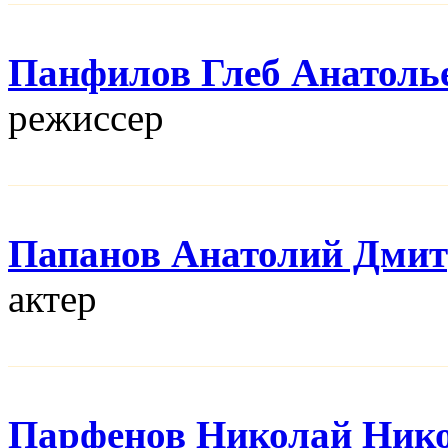
Панфилов Глеб Анатоль
режисcер
Папанов Анатолий Дми
актер
Парфенов Николай Ник