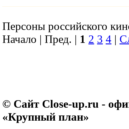
Персоны российского кино
Начало | Пред. |
1
2
3
4
|
С
© Сайт Close-up.ru - о
«Крупный план»