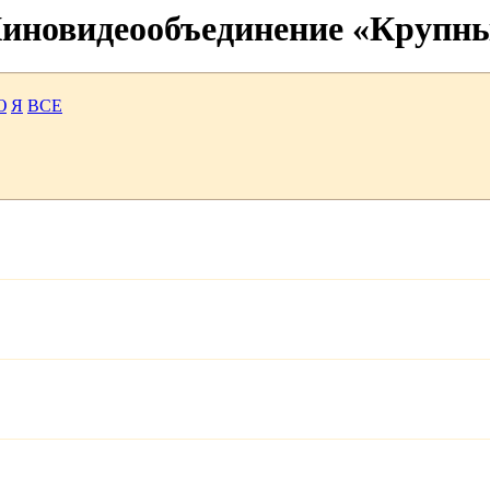
 Киновидеообъединение «Крупн
Ю
Я
ВСЕ