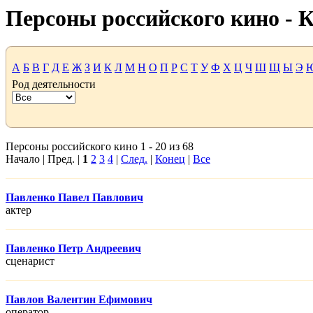
Персоны российского кино -
А
Б
В
Г
Д
Е
Ж
З
И
К
Л
М
Н
О
П
Р
С
Т
У
Ф
Х
Ц
Ч
Ш
Щ
Ы
Э
Род деятельности
Персоны российского кино 1 - 20 из 68
Начало | Пред. |
1
2
3
4
|
След.
|
Конец
|
Все
Павленко Павел Павлович
актер
Павленко Петр Андреевич
сценарист
Павлов Валентин Ефимович
оператор