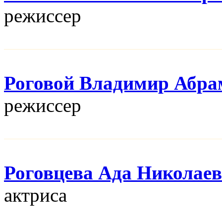
режисcер
Роговой Владимир Абра
режисcер
Роговцева Ада Николае
актриса