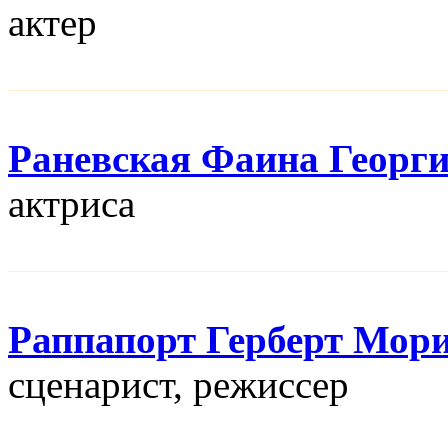
актер
Раневская Фаина Георг
актриса
Раппапорт Герберт Мор
сценарист, режисcер