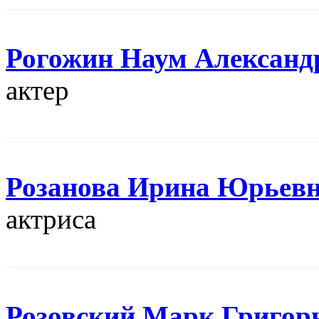
Рогожин Наум Александ
актер
Розанова Ирина Юрьев
актриса
Розовский Марк Григор