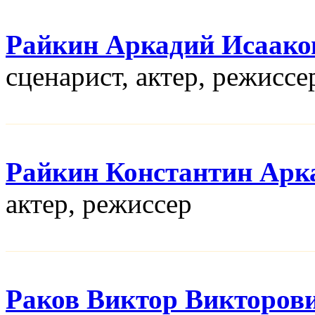
Райкин Аркадий Исаако
сценарист, актер, режисcе
Райкин Константин Арк
актер, режисcер
Раков Виктор Викторов