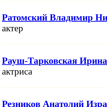
Ратомский Владимир Н
актер
Рауш-Тарковская Ирин
актриса
Резников Анатолий Изр