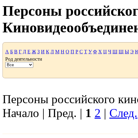
Персоны российског
Киновидеообъедине
А
Б
В
Г
Д
Е
Ж
З
И
К
Л
М
Н
О
П
Р
С
Т
У
Ф
Х
Ц
Ч
Ш
Щ
Ы
Э
Род деятельности
Персоны российского кино
Начало | Пред. |
1
2
|
След.