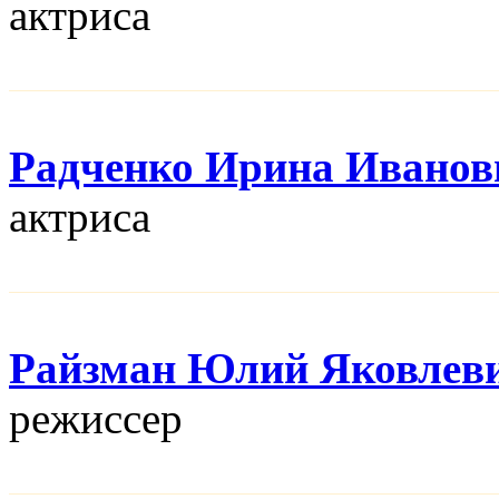
актриса
Радченко Ирина Иванов
актриса
Райзман Юлий Яковлев
режисcер