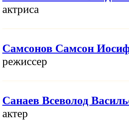
актриса
Самсонов Самсон Иоси
режисcер
Санаев Всеволод Василь
актер