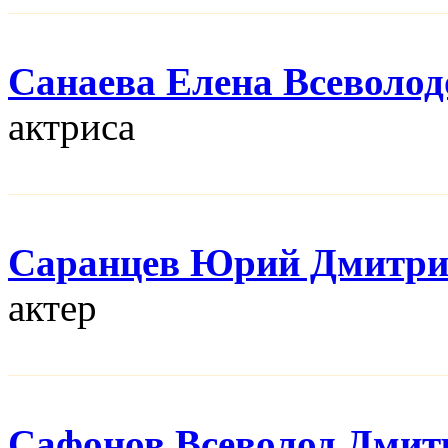
Санаева Елена Всеволод
актриса
Саранцев Юрий Дмитри
актер
Сафонов Всеволод Дмит