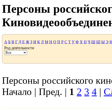
Персоны российског
Киновидеообъедине
А
Б
В
Г
Д
Е
Ж
З
И
К
Л
М
Н
О
П
Р
С
Т
У
Ф
Х
Ц
Ч
Ш
Щ
Ы
Э
Род деятельности
Персоны российского кино
Начало | Пред. |
1
2
3
4
|
С