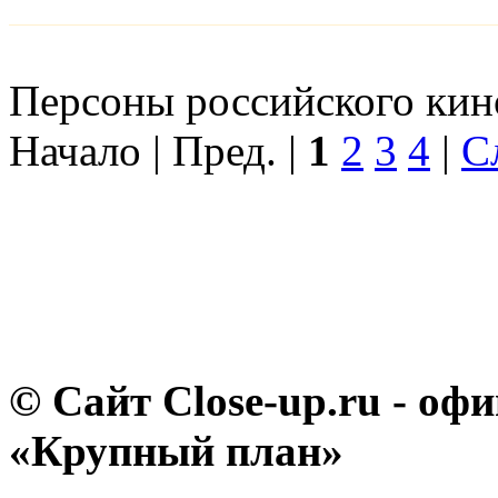
Персоны российского кино
Начало | Пред. |
1
2
3
4
|
С
© Сайт Close-up.ru - о
«Крупный план»