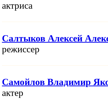
актриса
Салтыков Алексей Алек
режисcер
Самойлов Владимир Як
актер