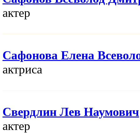
актер
Сафонова Елена Всевол
актриса
Свердлин Лев Наумович
актер