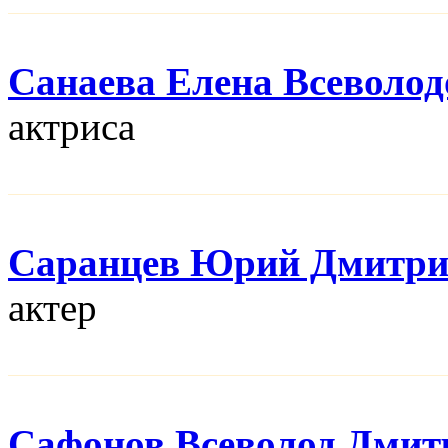
Санаева Елена Всеволод
актриса
Саранцев Юрий Дмитри
актер
Сафонов Всеволод Дмит