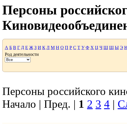
Персоны российског
Киновидеообъедине
А
Б
В
Г
Д
Е
Ж
З
И
К
Л
М
Н
О
П
Р
С
Т
У
Ф
Х
Ц
Ч
Ш
Щ
Ы
Э
Род деятельности
Персоны российского кино
Начало | Пред. |
1
2
3
4
|
С