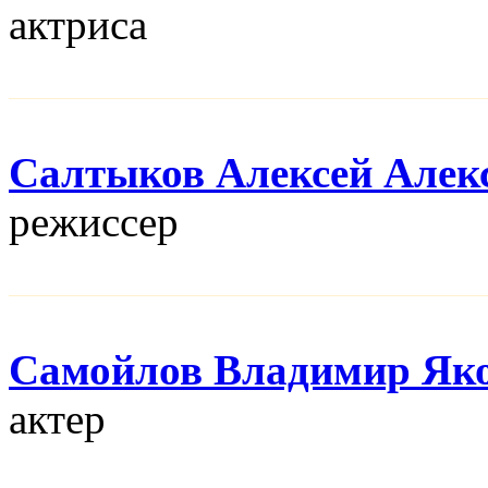
актриса
Салтыков Алексей Алек
режисcер
Самойлов Владимир Як
актер