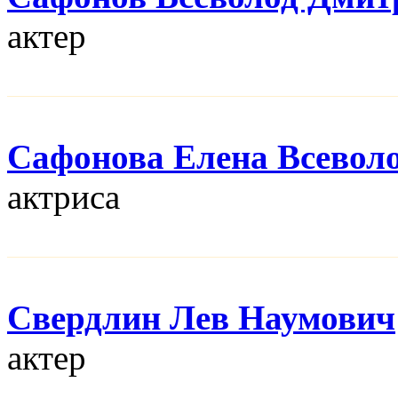
актер
Сафонова Елена Всевол
актриса
Свердлин Лев Наумович
актер