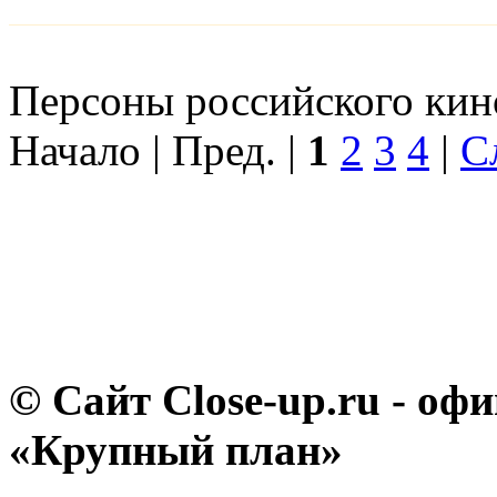
Персоны российского кино
Начало | Пред. |
1
2
3
4
|
С
© Сайт Close-up.ru - о
«Крупный план»