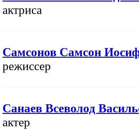
актриса
Самсонов Самсон Иоси
режисcер
Санаев Всеволод Василь
актер