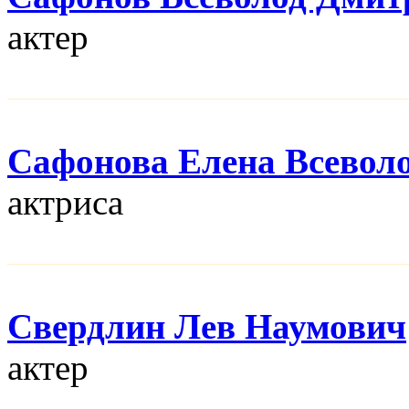
актер
Сафонова Елена Всевол
актриса
Свердлин Лев Наумович
актер