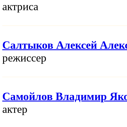
актриса
Салтыков Алексей Алек
режисcер
Самойлов Владимир Як
актер