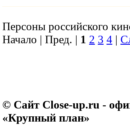
Персоны российского кино
Начало | Пред. |
1
2
3
4
|
С
© Сайт Close-up.ru - о
«Крупный план»