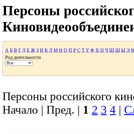
Персоны российског
Киновидеообъедине
А
Б
В
Г
Д
Е
Ж
З
И
К
Л
М
Н
О
П
Р
С
Т
У
Ф
Х
Ц
Ч
Ш
Щ
Ы
Э
Род деятельности
Персоны российского кино
Начало | Пред. |
1
2
3
4
|
С