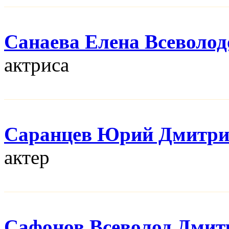
Санаева Елена Всеволод
актриса
Саранцев Юрий Дмитри
актер
Сафонов Всеволод Дмит