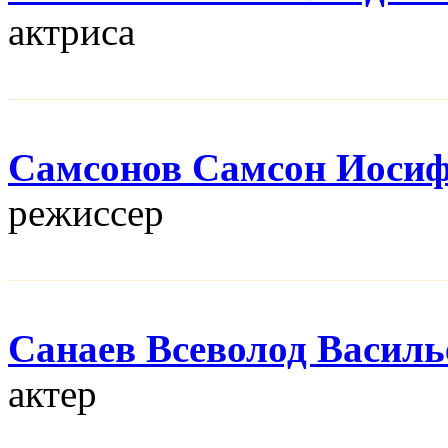
актриса
Самсонов Самсон Иоси
режисcер
Санаев Всеволод Василь
актер