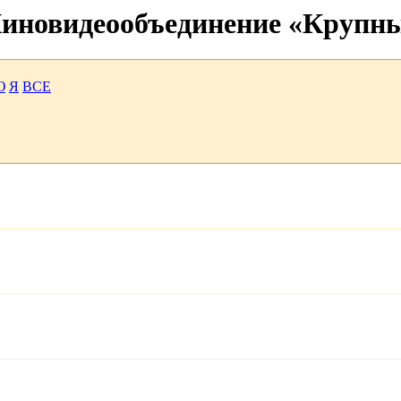
 Киновидеообъединение «Крупн
Ю
Я
ВСЕ