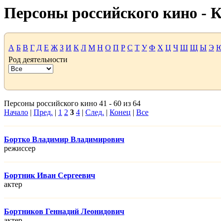
Персоны российского кино -
А
Б
В
Г
Д
Е
Ж
З
И
К
Л
М
Н
О
П
Р
С
Т
У
Ф
Х
Ц
Ч
Ш
Щ
Ы
Э
Род деятельности
Персоны российского кино 41 - 60 из 64
Начало
|
Пред.
|
1
2
3
4
|
След.
|
Конец
|
Все
Бортко Владимир Владимирович
режисcер
Бортник Иван Сергеевич
актер
Бортников Геннадий Леонидович
актер