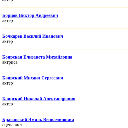
Борцов Виктор Андреевич
актер
Бочкарев Василий Иванович
актер
Боярская Елизавета Михайловна
актриса
Боярский Михаил Сергеевич
актер
Боярский Николай Александрович
актер
Брагинский Эмиль Вениаминович
сценарист