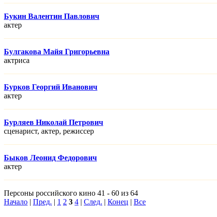
Букин Валентин Павлович
актер
Булгакова Майя Григорьевна
актриса
Бурков Георгий Иванович
актер
Бурляев Николай Петрович
сценарист, актер, режисcер
Быков Леонид Федорович
актер
Персоны российского кино 41 - 60 из 64
Начало
|
Пред.
|
1
2
3
4
|
След.
|
Конец
|
Все