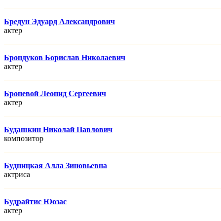
Бредун Эдуард Александрович
актер
Брондуков Борислав Николаевич
актер
Броневой Леонид Сергеевич
актер
Будашкин Николай Павлович
композитор
Будницкая Алла Зиновьевна
актриса
Будрайтис Юозас
актер