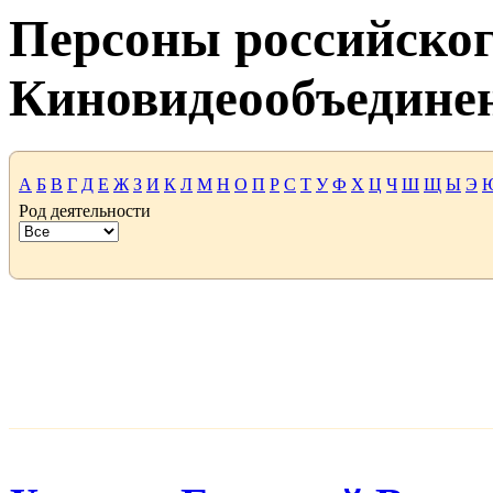
Персоны российског
Киновидеообъедине
А
Б
В
Г
Д
Е
Ж
З
И
К
Л
М
Н
О
П
Р
С
Т
У
Ф
Х
Ц
Ч
Ш
Щ
Ы
Э
Род деятельности