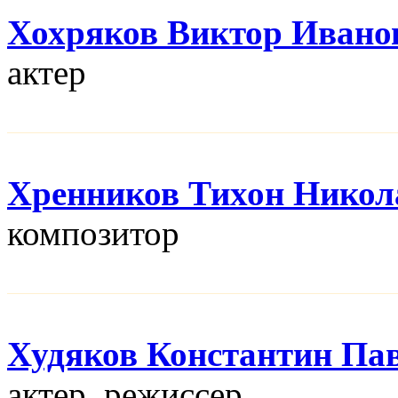
Хохряков Виктор Ивано
актер
Хренников Тихон Никол
композитор
Худяков Константин Па
актер, режисcер