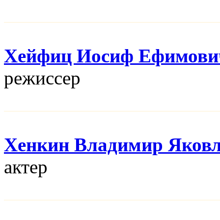
Хейфиц Иосиф Ефимови
режисcер
Хенкин Владимир Яков
актер