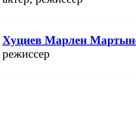
Хуциев Марлен Мартын
режисcер