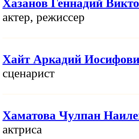
Хазанов Геннадий Викт
актер, режисcер
Хайт Аркадий Иосифов
сценарист
Хаматова Чулпан Наиле
актриса