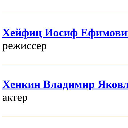
Хейфиц Иосиф Ефимови
режисcер
Хенкин Владимир Яков
актер