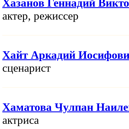
Хазанов Геннадий Викт
актер, режисcер
Хайт Аркадий Иосифов
сценарист
Хаматова Чулпан Наиле
актриса