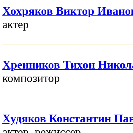
Хохряков Виктор Ивано
актер
Хренников Тихон Никол
композитор
Худяков Константин Па
актер, режисcер