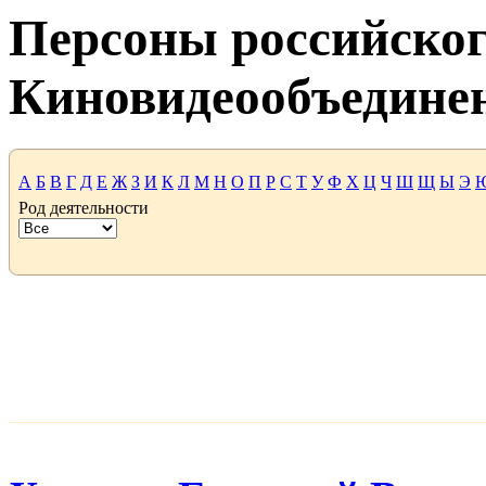
Персоны российског
Киновидеообъедине
А
Б
В
Г
Д
Е
Ж
З
И
К
Л
М
Н
О
П
Р
С
Т
У
Ф
Х
Ц
Ч
Ш
Щ
Ы
Э
Род деятельности