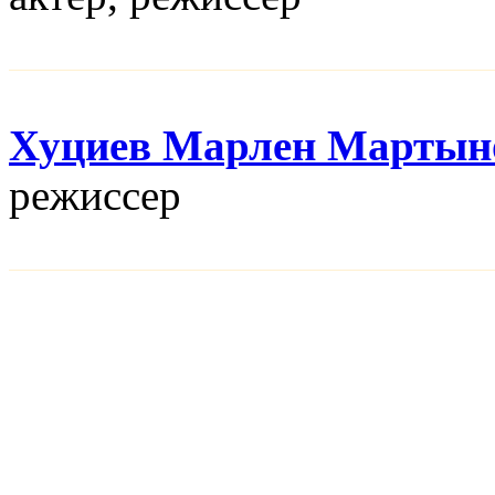
Хуциев Марлен Мартын
режисcер