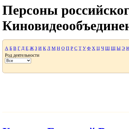
Персоны российског
Киновидеообъедине
А
Б
В
Г
Д
Е
Ж
З
И
К
Л
М
Н
О
П
Р
С
Т
У
Ф
Х
Ц
Ч
Ш
Щ
Ы
Э
Род деятельности