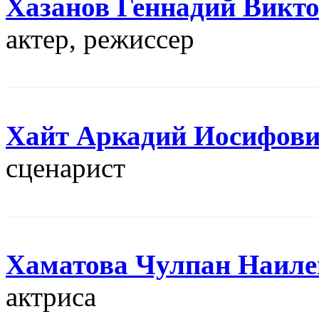
Хазанов Геннадий Викт
актер, режисcер
Хайт Аркадий Иосифов
сценарист
Хаматова Чулпан Наиле
актриса