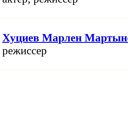
Хуциев Марлен Мартын
режисcер