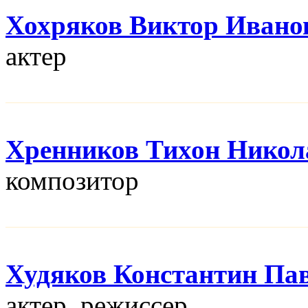
Хохряков Виктор Ивано
актер
Хренников Тихон Никол
композитор
Худяков Константин Па
актер, режисcер