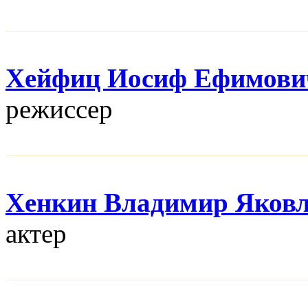
Хейфиц Иосиф Ефимови
режисcер
Хенкин Владимир Яков
актер