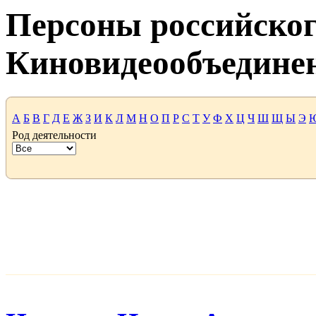
Персоны российског
Киновидеообъедине
А
Б
В
Г
Д
Е
Ж
З
И
К
Л
М
Н
О
П
Р
С
Т
У
Ф
Х
Ц
Ч
Ш
Щ
Ы
Э
Род деятельности