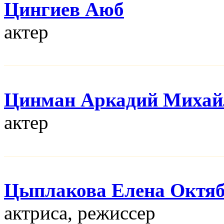
Цингиев Аюб
актер
Цинман Аркадий Михай
актер
Цыплакова Елена Октя
актриса, режисcер