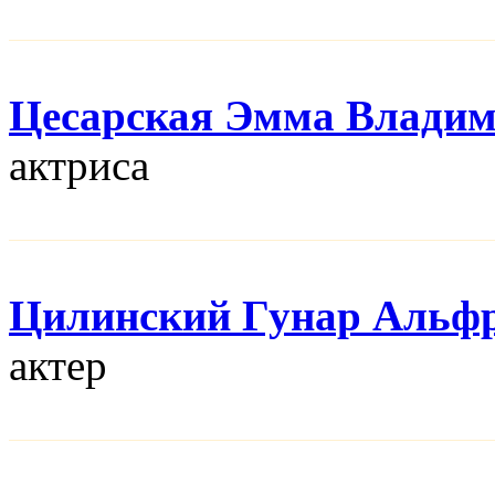
Цесарская Эмма Влади
актриса
Цилинский Гунар Альф
актер