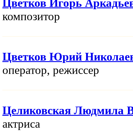
Цветков Игорь Аркадье
композитор
Цветков Юрий Николае
оператор, режисcер
Целиковская Людмила В
актриса