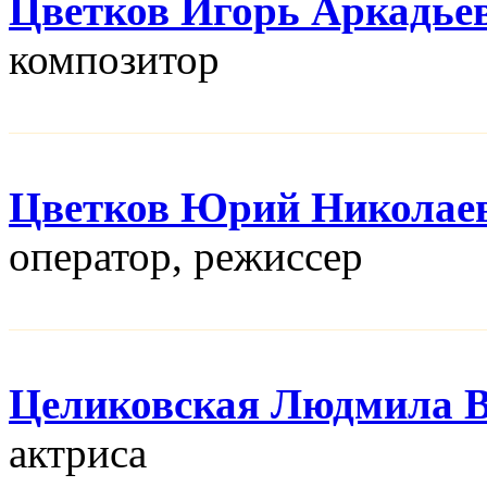
Цветков Игорь Аркадье
композитор
Цветков Юрий Николае
оператор, режисcер
Целиковская Людмила В
актриса