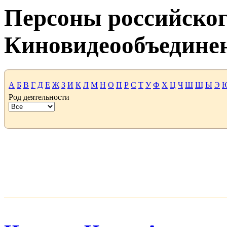
Персоны российског
Киновидеообъедине
А
Б
В
Г
Д
Е
Ж
З
И
К
Л
М
Н
О
П
Р
С
Т
У
Ф
Х
Ц
Ч
Ш
Щ
Ы
Э
Род деятельности