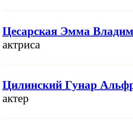
Цесарская Эмма Влади
актриса
Цилинский Гунар Альф
актер