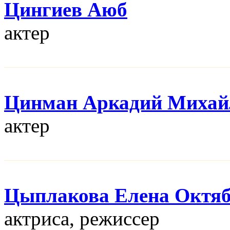
Цингиев Аюб
актер
Цинман Аркадий Михай
актер
Цыплакова Елена Октя
актриса, режисcер