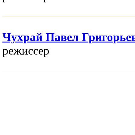
Чухрай Павел Григорье
режисcер