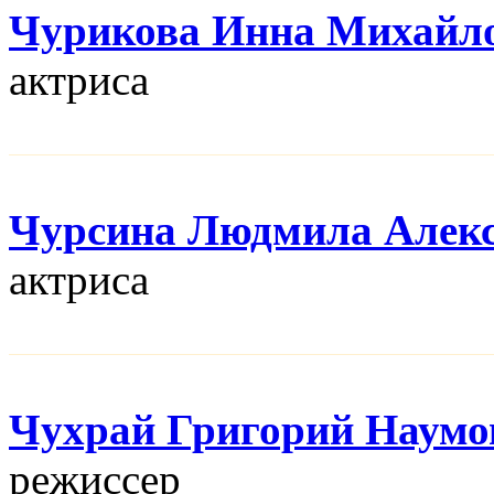
Чурикова Инна Михайл
актриса
Чурсина Людмила Алекс
актриса
Чухрай Григорий Наумо
режисcер