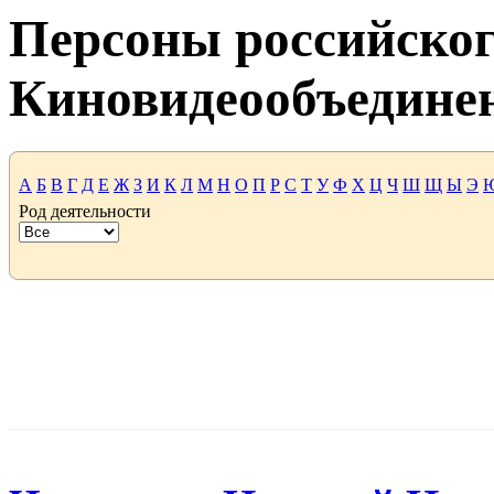
Персоны российског
Киновидеообъедине
А
Б
В
Г
Д
Е
Ж
З
И
К
Л
М
Н
О
П
Р
С
Т
У
Ф
Х
Ц
Ч
Ш
Щ
Ы
Э
Род деятельности