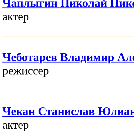
Чаплыгин Николай Ник
актер
Чеботарев Владимир Ал
режисcер
Чекан Станислав Юлиа
актер