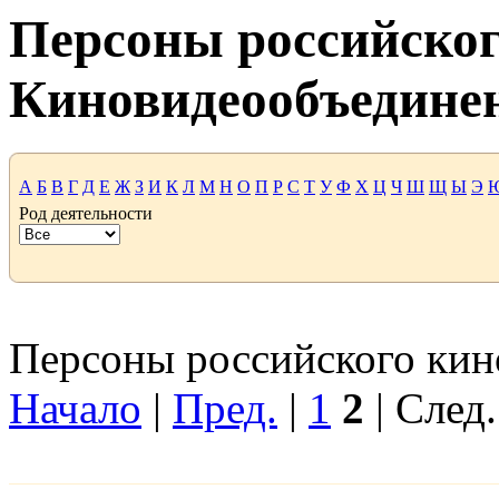
Персоны российског
Киновидеообъедине
А
Б
В
Г
Д
Е
Ж
З
И
К
Л
М
Н
О
П
Р
С
Т
У
Ф
Х
Ц
Ч
Ш
Щ
Ы
Э
Род деятельности
Персоны российского кино
Начало
|
Пред.
|
1
2
| След.