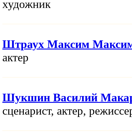
художник
Штраух Максим Макси
актер
Шукшин Василий Мака
сценарист, актер, режисcе