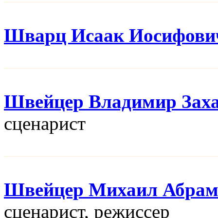
Шварц Исаак Иосифови
Швейцер Владимир Зах
сценарист
Швейцер Михаил Абрам
сценарист, режисcер