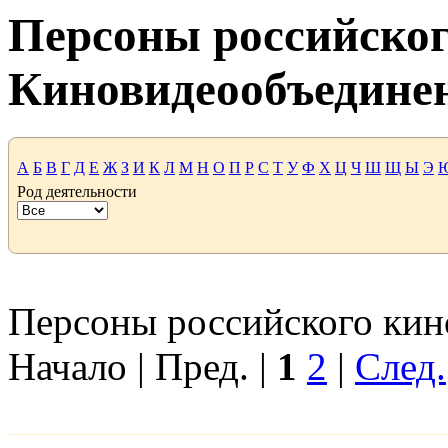
Персоны российског
Киновидеообъедине
А
Б
В
Г
Д
Е
Ж
З
И
К
Л
М
Н
О
П
Р
С
Т
У
Ф
Х
Ц
Ч
Ш
Щ
Ы
Э
Род деятельности
Персоны российского кино
Начало | Пред. |
1
2
|
След.