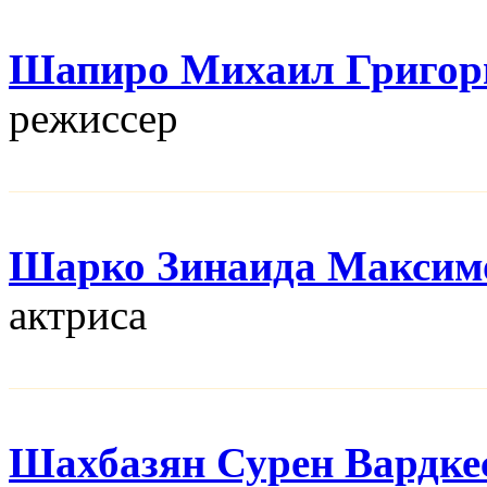
Шапиро Михаил Григор
режисcер
Шарко Зинаида Максим
актриса
Шахбазян Сурен Вардке