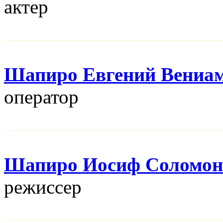
актер
Шапиро Евгений Вениа
оператор
Шапиро Иосиф Соломон
режисcер