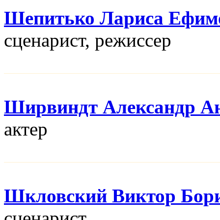
Шепитько Лариса Ефим
сценарист, режисcер
Ширвиндт Александр А
актер
Шкловский Виктор Бор
сценарист