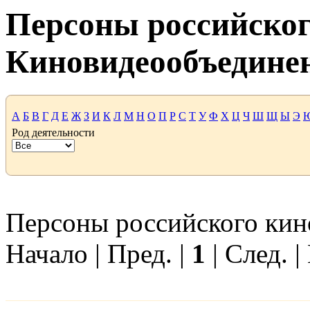
Персоны российског
Киновидеообъедине
А
Б
В
Г
Д
Е
Ж
З
И
К
Л
М
Н
О
П
Р
С
Т
У
Ф
Х
Ц
Ч
Ш
Щ
Ы
Э
Род деятельности
Персоны российского кино 
Начало | Пред. |
1
| След. |