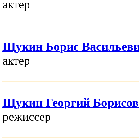
актер
Щукин Борис Васильев
актер
Щукин Георгий Борисо
режисcер