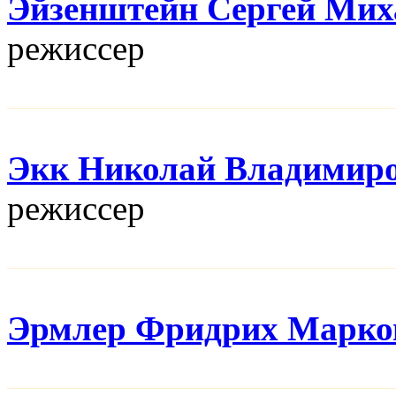
Эйзенштейн Сергей Мих
режисcер
Экк Николай Владимир
режисcер
Эрмлер Фридрих Марко