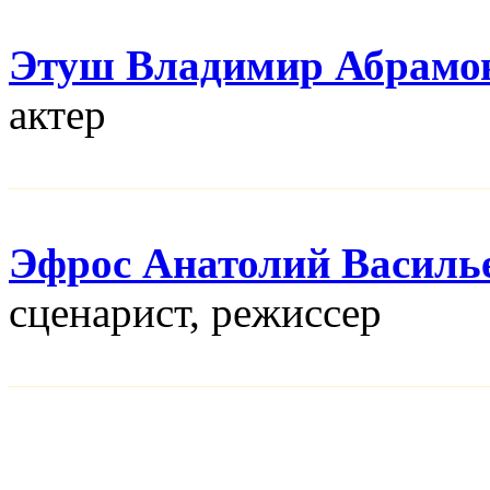
Этуш Владимир Абрамо
актер
Эфрос Анатолий Василь
сценарист, режисcер