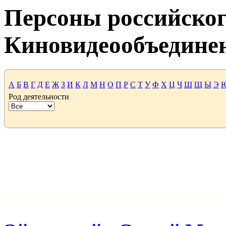
Персоны российског
Киновидеообъедине
А
Б
В
Г
Д
Е
Ж
З
И
К
Л
М
Н
О
П
Р
С
Т
У
Ф
Х
Ц
Ч
Ш
Щ
Ы
Э
Род деятельности