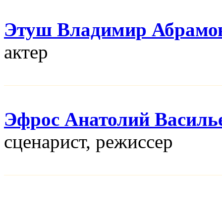
Этуш Владимир Абрамо
актер
Эфрос Анатолий Василь
сценарист, режисcер