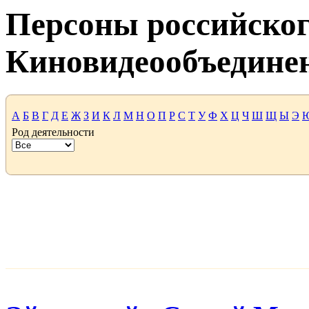
Персоны российског
Киновидеообъедине
А
Б
В
Г
Д
Е
Ж
З
И
К
Л
М
Н
О
П
Р
С
Т
У
Ф
Х
Ц
Ч
Ш
Щ
Ы
Э
Род деятельности