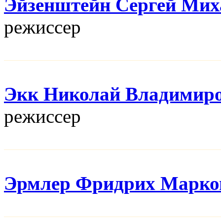
Эйзенштейн Сергей Мих
режисcер
Экк Николай Владимир
режисcер
Эрмлер Фридрих Марко