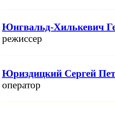
Юнгвальд-Хилькевич Г
режисcер
Юриздицкий Сергей Пе
оператор