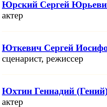
Юрский Сергей Юрьеви
актер
Юткевич Сергей Иосиф
сценарист, режисcер
Юхтин Геннадий (Гений
актер