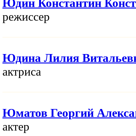
Юдин Константин Конс
режисcер
Юдина Лилия Витальев
актриса
Юматов Георгий Алекса
актер