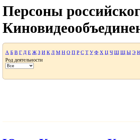
Персоны российског
Киновидеообъедине
А
Б
В
Г
Д
Е
Ж
З
И
К
Л
М
Н
О
П
Р
С
Т
У
Ф
Х
Ц
Ч
Ш
Щ
Ы
Э
Род деятельности