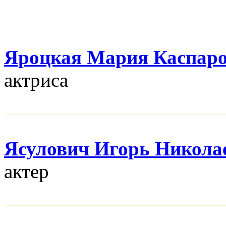
Яроцкая Мария Каспар
актриса
Ясулович Игорь Никола
актер