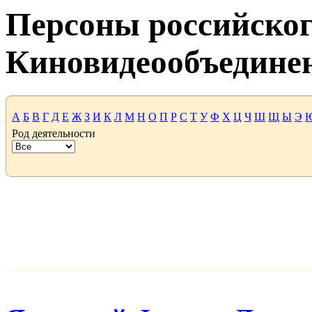
Персоны российског
Киновидеообъедине
А
Б
В
Г
Д
Е
Ж
З
И
К
Л
М
Н
О
П
Р
С
Т
У
Ф
Х
Ц
Ч
Ш
Щ
Ы
Э
Род деятельности