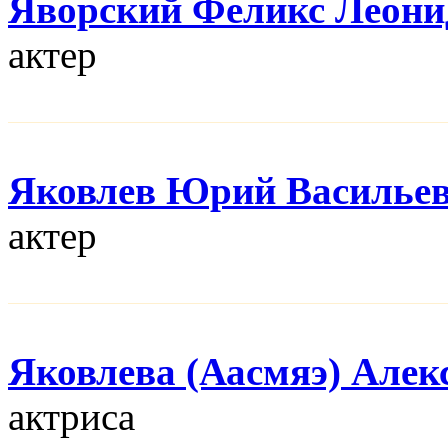
Яворский Феликс Леони
актер
Яковлев Юрий Василье
актер
Яковлева (Аасмяэ) Алек
актриса