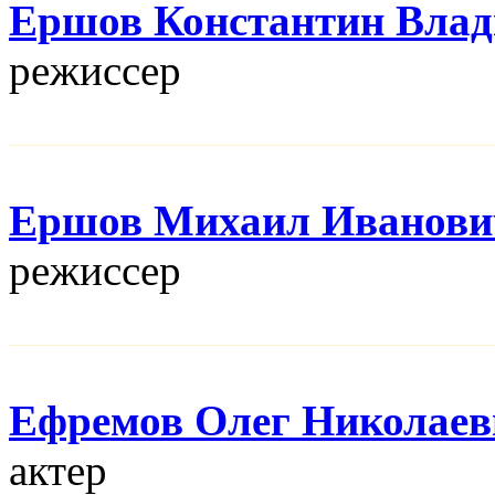
Ершов Константин Вла
режисcер
Ершов Михаил Иванови
режисcер
Ефремов Олег Николаев
актер