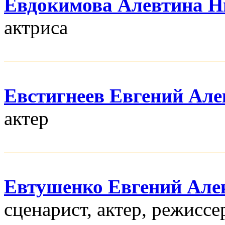
Евдокимова Алевтина Н
актриса
Евстигнеев Евгений Але
актер
Евтушенко Евгений Але
сценарист, актер, режисcе