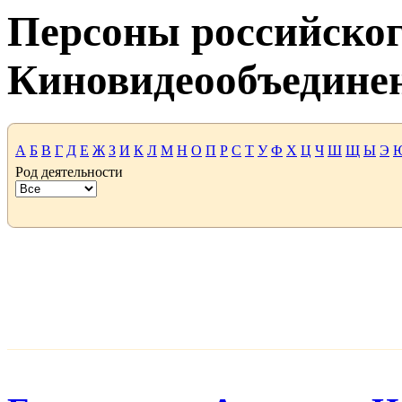
Персоны российског
Киновидеообъедине
А
Б
В
Г
Д
Е
Ж
З
И
К
Л
М
Н
О
П
Р
С
Т
У
Ф
Х
Ц
Ч
Ш
Щ
Ы
Э
Род деятельности