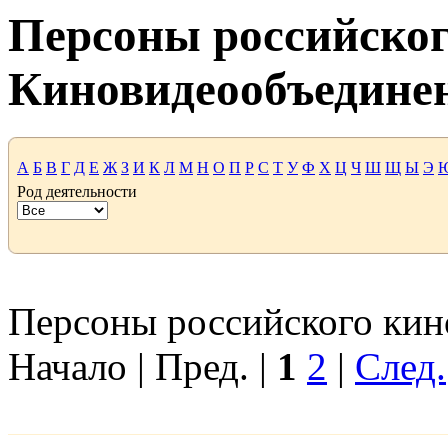
Персоны российског
Киновидеообъедине
А
Б
В
Г
Д
Е
Ж
З
И
К
Л
М
Н
О
П
Р
С
Т
У
Ф
Х
Ц
Ч
Ш
Щ
Ы
Э
Род деятельности
Персоны российского кино
Начало | Пред. |
1
2
|
След.