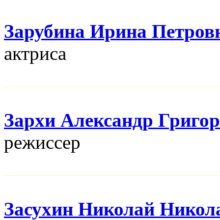
Зарубина Ирина Петров
актриса
Зархи Александр Григо
режисcер
Засухин Николай Никол