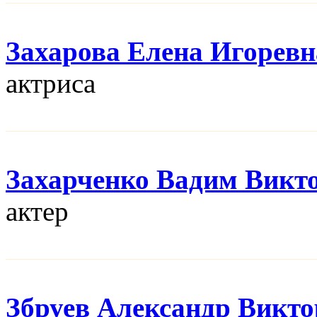
Захарова Елена Игоревн
актриса
Захарченко Вадим Викт
актер
Збруев Александр Викт