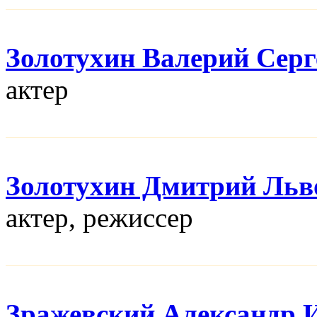
Золотухин Валерий Серг
актер
Золотухин Дмитрий Льв
актер, режисcер
Зражевский Александр 