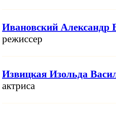
Ивановский Александр 
режисcер
Извицкая Изольда Васи
актриса