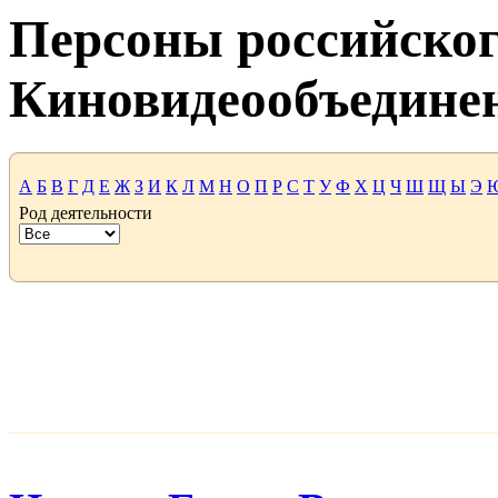
Персоны российског
Киновидеообъедине
А
Б
В
Г
Д
Е
Ж
З
И
К
Л
М
Н
О
П
Р
С
Т
У
Ф
Х
Ц
Ч
Ш
Щ
Ы
Э
Род деятельности