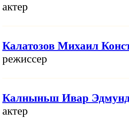
актер
Калатозов Михаил Конс
режисcер
Калныньш Ивар Эдмун
актер