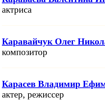
актриса
Каравайчук Олег Никол
композитор
Карасев Владимир Ефи
актер, режисcер