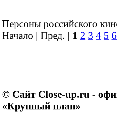
Персоны российского кино
Начало | Пред. |
1
2
3
4
5
6
© Сайт Close-up.ru - о
«Крупный план»