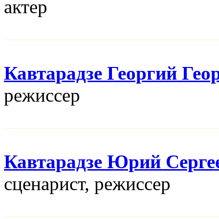
актер
Кавтарадзе Георгий Гео
режисcер
Кавтарадзе Юрий Серге
сценарист, режисcер