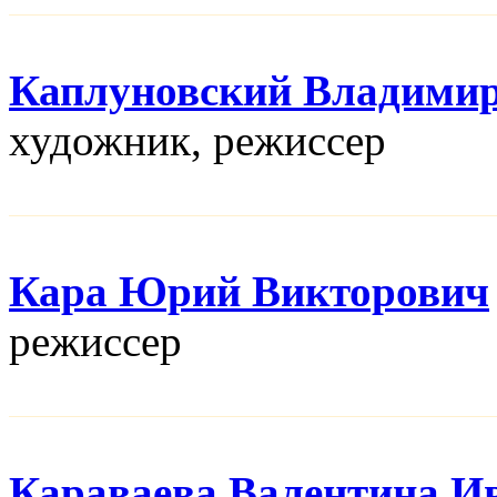
Каплуновский Владими
художник, режисcер
Кара Юрий Викторович
режисcер
Караваева Валентина И