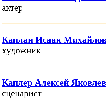
актер
Каплан Исаак Михайло
художник
Каплер Алексей Яковле
сценарист