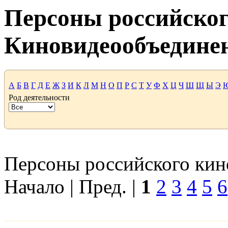
Персоны российског
Киновидеообъедине
А
Б
В
Г
Д
Е
Ж
З
И
К
Л
М
Н
О
П
Р
С
Т
У
Ф
Х
Ц
Ч
Ш
Щ
Ы
Э
Род деятельности
Персоны российского кино
Начало | Пред. |
1
2
3
4
5
6