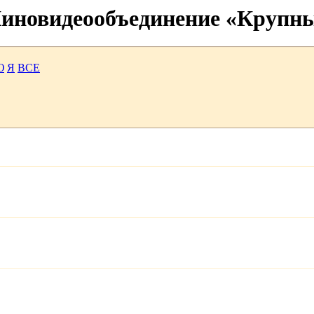
 Киновидеообъединение «Крупн
Ю
Я
ВСЕ