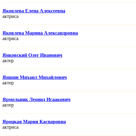
Яковлева Елена Алексеевна
актриса
Яковлева Марина Александровна
актриса
Янковский Олег Иванович
актер
Яншин Михаил Михайлович
актер
Ярмольник Леонид Исаакович
актер
Яроцкая Мария Каспаровна
актриса