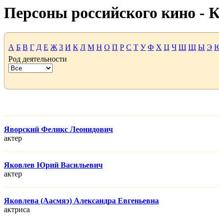
Персоны российского кино -
А
Б
В
Г
Д
Е
Ж
З
И
К
Л
М
Н
О
П
Р
С
Т
У
Ф
Х
Ц
Ч
Ш
Щ
Ы
Э
Род деятельности
Яворский Феликс Леонидович
актер
Яковлев Юрий Васильевич
актер
Яковлева (Аасмяэ) Александра Евгеньевна
актриса