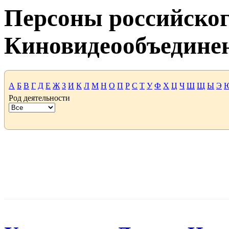
Персоны российског
Киновидеообъедине
А
Б
В
Г
Д
Е
Ж
З
И
К
Л
М
Н
О
П
Р
С
Т
У
Ф
Х
Ц
Ч
Ш
Щ
Ы
Э
Род деятельности