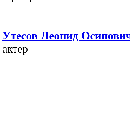
Утесов Леонид Осипови
актер