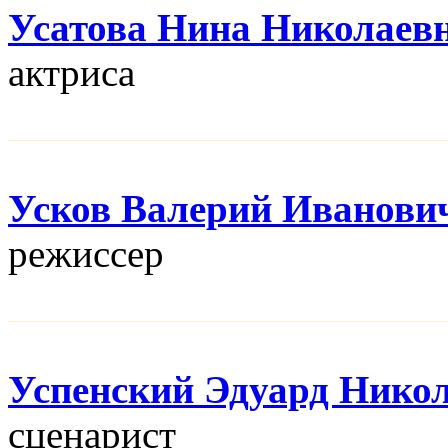
Усатова Нина Николаев
актриса
Усков Валерий Иванови
режисcер
Успенский Эдуард Нико
сценарист