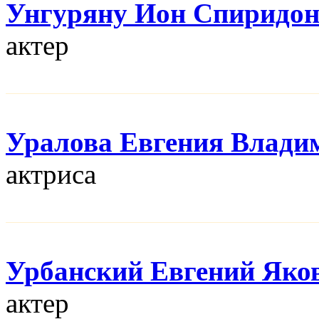
Унгуряну Ион Спиридо
актер
Уралова Евгения Влади
актриса
Урбанский Евгений Яко
актер