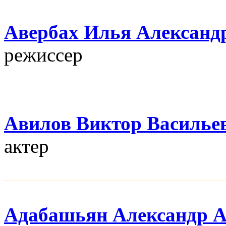
Авербах Илья Александ
режисcер
Авилов Виктор Василье
актер
Адабашьян Александр 