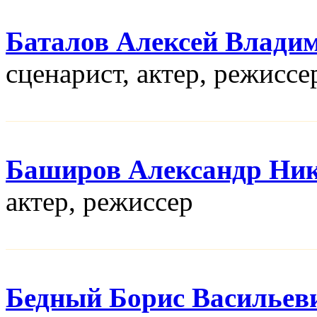
Баталов Алексей Влади
сценарист, актер, режисcе
Баширов Александр Ни
актер, режисcер
Бедный Борис Васильев