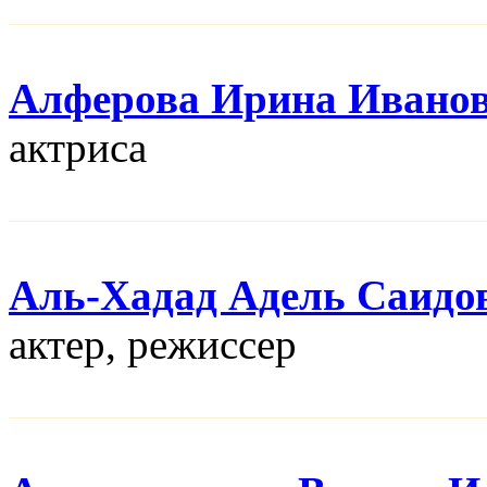
Алферова Ирина Ивано
актриса
Аль-Хадад Адель Саидо
актер, режисcер