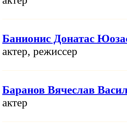
Банионис Донатас Юоза
актер, режисcер
Баранов Вячеслав Васи
актер