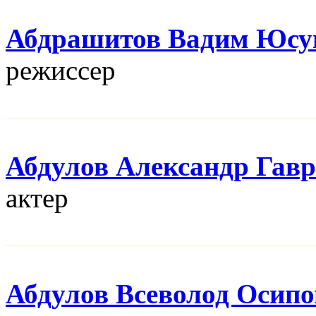
Абдрашитов Вадим Юсу
режисcер
Абдулов Александр Гав
актер
Абдулов Всеволод Осип