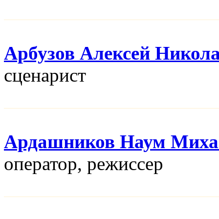
Арбузов Алексей Никол
сценарист
Ардашников Наум Миха
оператор, режисcер