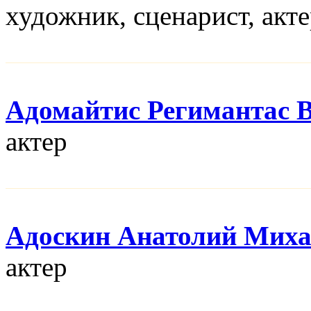
художник, сценарист, акт
Адомайтис Регимантас 
актер
Адоскин Анатолий Мих
актер