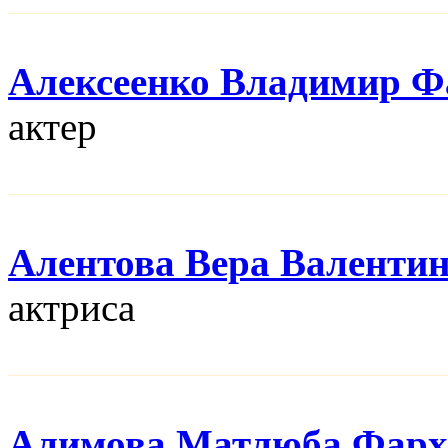
Алексеенко Владимир Ф
актер
Алентова Вера Валенти
актриса
Алимова Матлюба Фарх