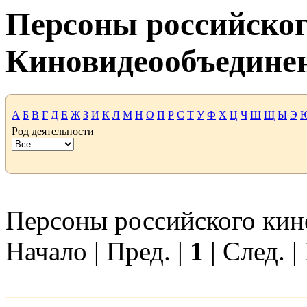
Персоны российског
Киновидеообъедине
А
Б
В
Г
Д
Е
Ж
З
И
К
Л
М
Н
О
П
Р
С
Т
У
Ф
Х
Ц
Ч
Ш
Щ
Ы
Э
Род деятельности
Персоны российского кино
Начало | Пред. |
1
| След. |