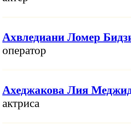
Ахвледиани Ломер Бидз
оператор
Ахеджакова Лия Меджи
актриса