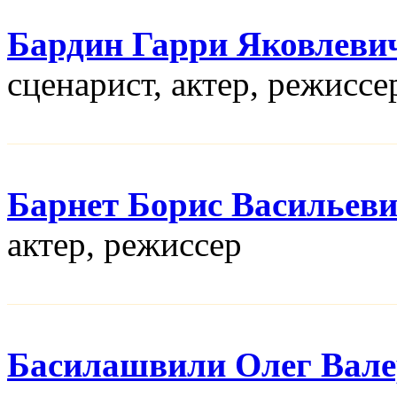
Бардин Гарри Яковлеви
сценарист, актер, режисcе
Барнет Борис Васильев
актер, режисcер
Басилашвили Олег Вал