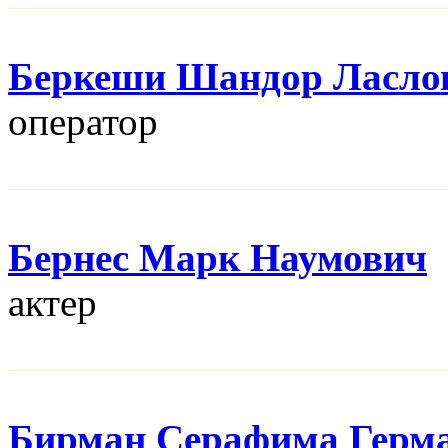
Беркеши Шандор Ласло
оператор
Бернес Марк Наумович
актер
Бирман Серафима Герм