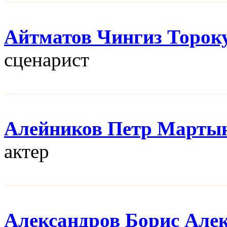
Айтматов Чингиз Торок
сценарист
Алейников Петр Марты
актер
Александров Борис Але