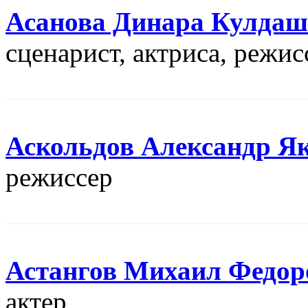
Асанова Динара Кулдаш
сценарист, актриса, режис
Аскольдов Александр Я
режисcер
Астангов Михаил Федор
актер