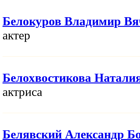
Белокуров Владимир Вя
актер
Белохвостикова Натали
актриса
Белявский Александр Б