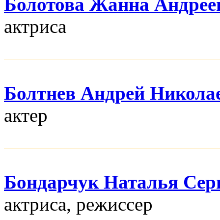
Болотова Жанна Андрее
актриса
Болтнев Андрей Никола
актер
Бондарчук Наталья Сер
актриса, режисcер