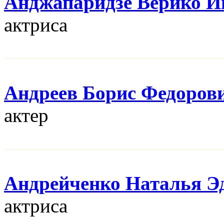
Анджапаридзе Верико И
актриса
Андреев Борис Федоров
актер
Андрейченко Наталья Э
актриса