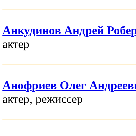
Анкудинов Андрей Робе
актер
Анофриев Олег Андреев
актер, режисcер