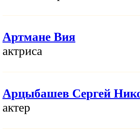
Артмане Вия
актриса
Арцыбашев Сергей Ник
актер