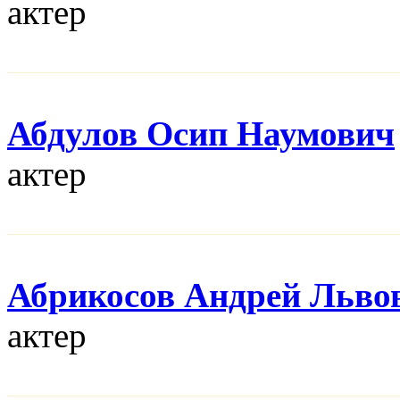
актер
Абдулов Осип Наумович
актер
Абрикосов Андрей Льво
актер