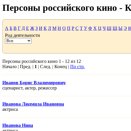
Персоны российского кино -
А
Б
В
Г
Д
Е
Ж
З
И
К
Л
М
Н
О
П
Р
С
Т
У
Ф
Х
Ц
Ч
Ш
Щ
Ы
Э
Род деятельности
Персоны российского кино 1 - 12 из 12
Начало | Пред. |
1
| След. | Конец |
По стр.
Иванов Борис Владимирович
сценарист, актер, режисcер
Иванова Людмила Ивановна
актриса
Иванова Нина
актриса