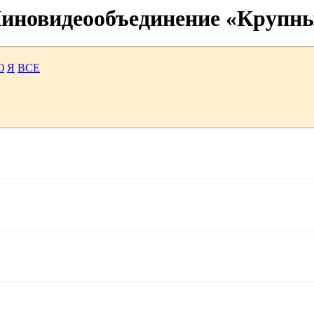
 Киновидеообъединение «Крупн
Ю
Я
ВСЕ