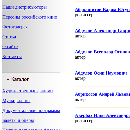
Наши дистрибьюторы
Абдрашитов Вадим Юсуп
режисcер
Персоны российского кино
Фотогалерея
Абдулов Александр Гавр
актер
Статьи
О сайте
Абдулов Всеволод Осипо
Контакты
актер
Абдулов Осип Наумович
актер
Художественные фильмы
Абрикосов Андрей Львов
актер
Мультфильмы
Документальные программы
Авербах Илья Александр
Балеты и оперы
режисcер