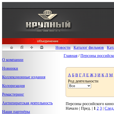
Новости
Каталог фильмов
Кат
Главная
/
Персоны российск
О компании
Новинки
Fakeidlist - социаль
А
Б
В
Г
Д
Е
Ж
З
И
К
Л
М
Коллекционные издания
Род деятельности
Здесь, в
https://www.reddit
Колоризация
стандартам. Если мы обнар
законных отчетов о задерж
Ремастеринг
продавца ID, пока все зак
Антипиратская деятельность
Персоны российского кино 1
Начало | Пред. |
1
2
3
|
След
Наши партнёры