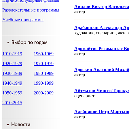
Научно-популярные фильмы
Авилов Виктор Васильев
Развлекательные программы
актер
Учебные программы
Адабашьян Александр А
художник, сценарист, актер
Адомайтис Регимантас В
1910-1919
1960-1969
актер
1920-1929
1970-1979
Адоскин Анатолий Миха
1930-1939
1980-1989
актер
1940-1949
1990-1999
Айтматов Чингиз Тороку
1950-1959
2000-2009
сценарист
2010-2015
Алейников Петр Мартын
актер