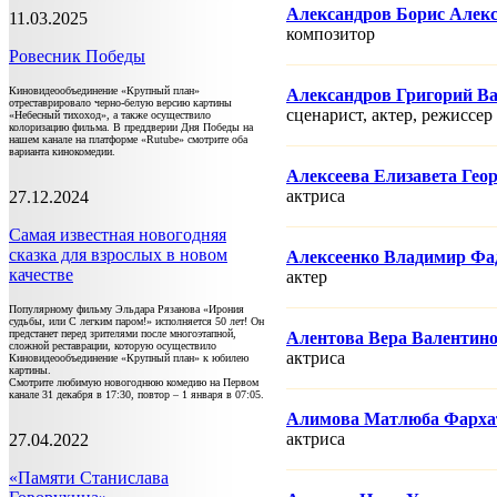
Александров Борис Алек
11.03.2025
композитор
Ровесник Победы
Киновидеообъединение «Крупный план»
Александров Григорий В
отреставрировало черно-белую версию картины
сценарист, актер, режисcер
«Небесный тихоход», а также осуществило
колоризацию фильма. В преддверии Дня Победы на
нашем канале на платформе «Rutube» смотрите оба
варианта кинокомедии.
Алексеева Елизавета Гео
актриса
27.12.2024
Самая известная новогодняя
сказка для взрослых в новом
Алексеенко Владимир Фа
качестве
актер
Популярному фильму Эльдара Рязанова «Ирония
судьбы, или С легким паром!» исполняется 50 лет! Он
предстанет перед зрителями после многоэтапной,
Алентова Вера Валентин
сложной реставрации, которую осуществило
актриса
Киновидеообъединение «Крупный план» к юбилею
картины.
Смотрите любимую новогоднюю комедию на Первом
канале 31 декабря в 17:30, повтор – 1 января в 07:05.
Алимова Матлюба Фарха
актриса
27.04.2022
«Памяти Станислава