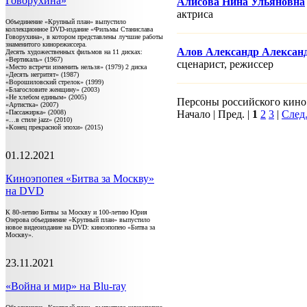
Говорухина»
Алисова Нина Ульяновна
актриса
Объединение «Крупный план» выпустило
коллекционное DVD-издание «Фильмы Станислава
Говорухина», в котором представлены лучшие работы
знаменитого кинорежиссера.
Алов Александр Алексан
Десять художественных фильмов на 11 дисках:
«Вертикаль» (1967)
сценарист, режисcер
«Место встречи изменить нельзя» (1979) 2 диска
«Десять негритят» (1987)
«Ворошиловский стрелок» (1999)
«Благословите женщину» (2003)
«Не хлебом единым» (2005)
Персоны российского кино 1
«Артистка» (2007)
«Пассажирка» (2008)
Начало | Пред. |
1
2
3
|
След
«…в стиле jazz» (2010)
«Конец прекрасной эпохи» (2015)
01.12.2021
Киноэпопея «Битва за Москву»
на DVD
К 80-летию Битвы за Москву и 100-летию Юрия
Озерова объединение «Крупный план» выпустило
новое видеоиздание на DVD: киноэпопею «Битва за
Москву».
23.11.2021
«Война и мир» на Blu-ray