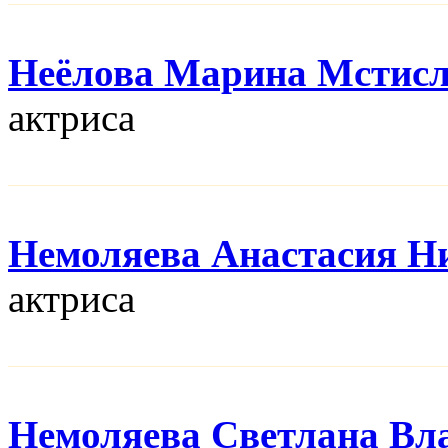
Неёлова Марина Мстис
актриса
Немоляева Анастасия Н
актриса
Немоляева Светлана Вл