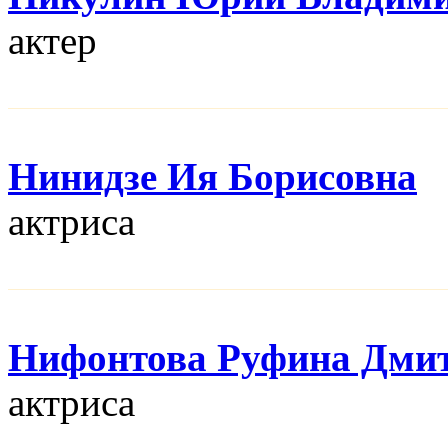
актер
Нинидзе Ия Борисовна
актриса
Нифонтова Руфина Дми
актриса