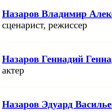
Назаров Владимир Алек
сценарист, режисcер
Назаров Геннадий Генн
актер
Назаров Эдуард Василь