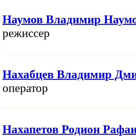
Наумов Владимир Наум
режисcер
Нахабцев Владимир Дм
оператор
Нахапетов Родион Рафа