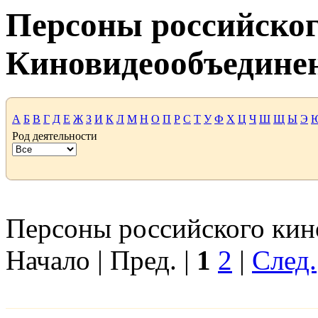
Персоны российског
Киновидеообъедине
А
Б
В
Г
Д
Е
Ж
З
И
К
Л
М
Н
О
П
Р
С
Т
У
Ф
Х
Ц
Ч
Ш
Щ
Ы
Э
Род деятельности
Персоны российского кино
Начало | Пред. |
1
2
|
След.