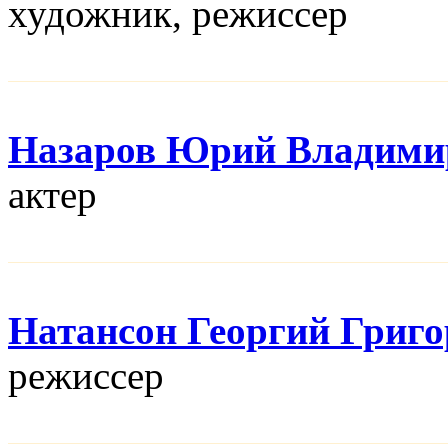
художник, режисcер
Назаров Юрий Владими
актер
Натансон Георгий Григ
режисcер