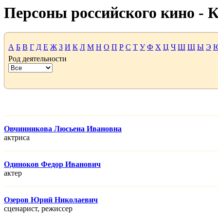
Персоны российского кино -
А
Б
В
Г
Д
Е
Ж
З
И
К
Л
М
Н
О
П
Р
С
Т
У
Ф
Х
Ц
Ч
Ш
Щ
Ы
Э
Род деятельности
Овчинникова Люсьена Ивановна
актриса
Одиноков Федор Иванович
актер
Озеров Юрий Николаевич
сценарист, режисcер