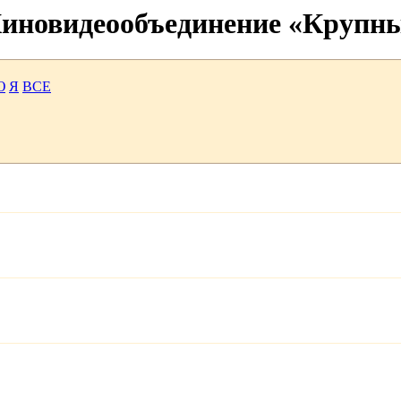
 Киновидеообъединение «Крупн
Ю
Я
ВСЕ