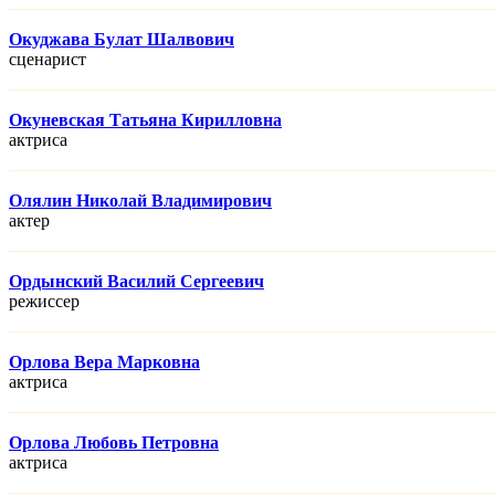
Окуджава Булат Шалвович
сценарист
Окуневская Татьяна Кирилловна
актриса
Олялин Николай Владимирович
актер
Ордынский Василий Сергеевич
режисcер
Орлова Вера Марковна
актриса
Орлова Любовь Петровна
актриса