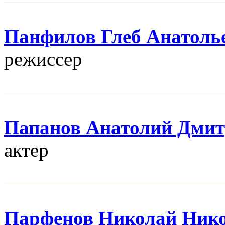
Панфилов Глеб Анатоль
режисcер
Папанов Анатолий Дми
актер
Парфенов Николай Ник