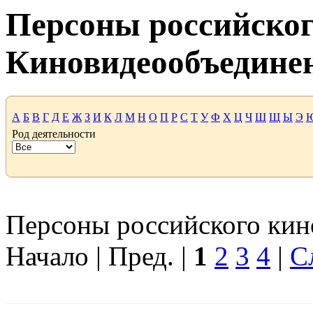
Персоны российског
Киновидеообъедине
А
Б
В
Г
Д
Е
Ж
З
И
К
Л
М
Н
О
П
Р
С
Т
У
Ф
Х
Ц
Ч
Ш
Щ
Ы
Э
Род деятельности
Персоны российского кино
Начало | Пред. |
1
2
3
4
|
С