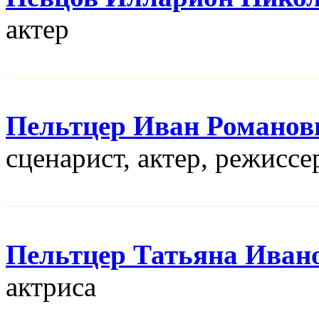
актер
Пельтцер Иван Романов
сценарист, актер, режисcе
Пельтцер Татьяна Иван
актриса