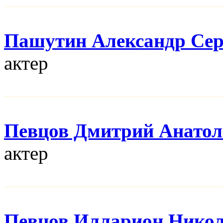
Пашутин Александр Сер
актер
Певцов Дмитрий Анатол
актер
Певцов Илларион Нико