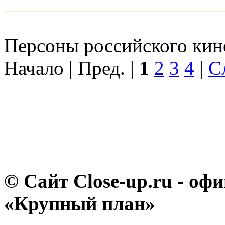
Персоны российского кино
Начало | Пред. |
1
2
3
4
|
С
© Сайт Close-up.ru - о
«Крупный план»