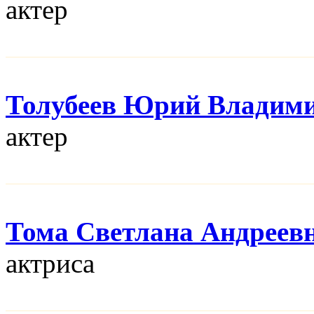
актер
Толубеев Юрий Владим
актер
Тома Светлана Андреев
актриса