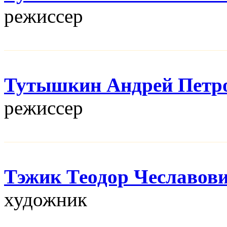
режисcер
Тутышкин Андрей Петр
режисcер
Тэжик Теодор Чеславов
художник