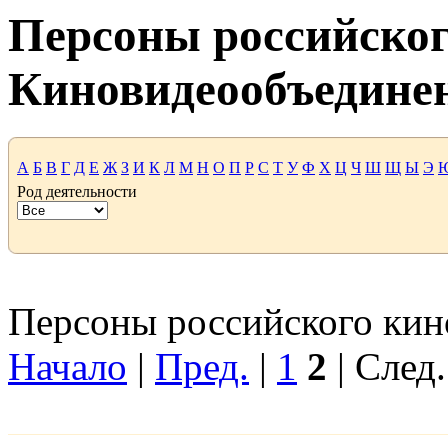
Персоны российског
Киновидеообъедине
А
Б
В
Г
Д
Е
Ж
З
И
К
Л
М
Н
О
П
Р
С
Т
У
Ф
Х
Ц
Ч
Ш
Щ
Ы
Э
Род деятельности
Персоны российского кино
Начало
|
Пред.
|
1
2
| След.