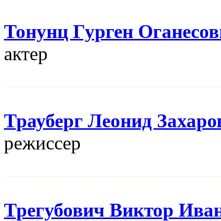
Тонунц Гурген Оганесов
актер
Трауберг Леонид Захаро
режисcер
Трегубович Виктор Ива