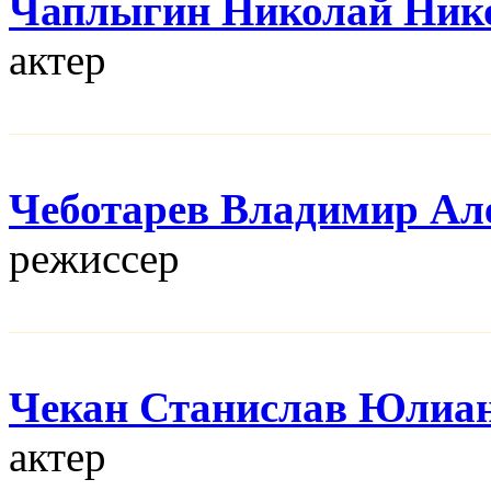
Чаплыгин Николай Ник
актер
Чеботарев Владимир Ал
режисcер
Чекан Станислав Юлиа
актер