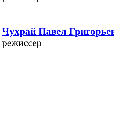
Чухрай Павел Григорье
режисcер