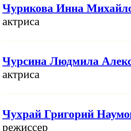
Чурикова Инна Михайл
актриса
Чурсина Людмила Алекс
актриса
Чухрай Григорий Наумо
режисcер