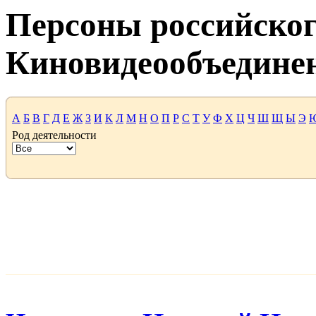
Персоны российског
Киновидеообъедине
А
Б
В
Г
Д
Е
Ж
З
И
К
Л
М
Н
О
П
Р
С
Т
У
Ф
Х
Ц
Ч
Ш
Щ
Ы
Э
Род деятельности