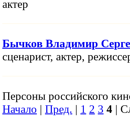
актер
Бычков Владимир Серге
сценарист, актер, режисcе
Персоны российского кино
Начало
|
Пред.
|
1
2
3
4
| С