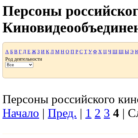
Персоны российског
Киновидеообъедине
А
Б
В
Г
Д
Е
Ж
З
И
К
Л
М
Н
О
П
Р
С
Т
У
Ф
Х
Ц
Ч
Ш
Щ
Ы
Э
Род деятельности
Персоны российского кино
Начало
|
Пред.
|
1
2
3
4
| С