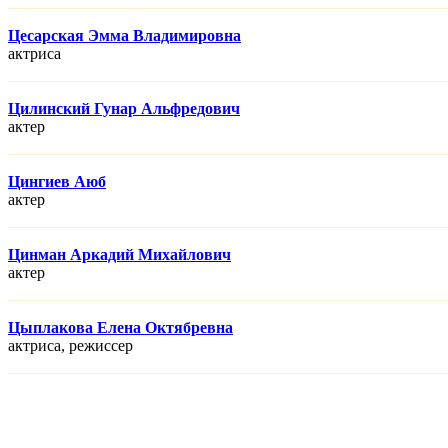
Цесарская Эмма Владимировна
актриса
Цилинский Гунар Альфредович
актер
Цингиев Аюб
актер
Цинман Аркадий Михайлович
актер
Цыплакова Елена Октябревна
актриса, режисcер