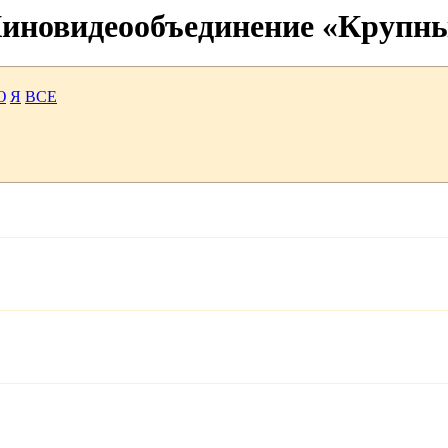
 Киновидеообъединение «Крупн
Ю
Я
ВСЕ