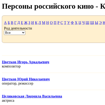
Персоны российского кино -
А
Б
В
Г
Д
Е
Ж
З
И
К
Л
М
Н
О
П
Р
С
Т
У
Ф
Х
Ц
Ч
Ш
Щ
Ы
Э
Род деятельности
Цветков Игорь Аркадьевич
композитор
Цветков Юрий Николаевич
оператор, режисcер
Целиковская Людмила Васильевна
актриса