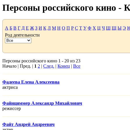
Персоны российского кино -
А
Б
В
Г
Д
Е
Ж
З
И
К
Л
М
Н
О
П
Р
С
Т
У
Ф
Х
Ц
Ч
Ш
Щ
Ы
Э
Род деятельности
Персоны российского кино 1 - 20 из 23
Начало | Пред. |
1
2
|
След.
|
Конец
|
Все
Фадеева Елена Алексеевна
актриса
Файнциммер Александр Михайлович
режисcер
Файт Андрей Андреевич
актер