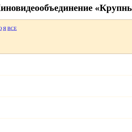
 Киновидеообъединение «Крупн
Ю
Я
ВСЕ