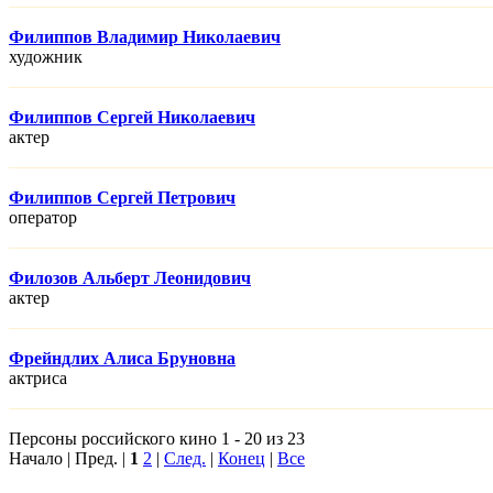
Филиппов Владимир Николаевич
художник
Филиппов Сергей Николаевич
актер
Филиппов Сергей Петрович
оператор
Филозов Альберт Леонидович
актер
Фрейндлих Алиса Бруновна
актриса
Персоны российского кино 1 - 20 из 23
Начало | Пред. |
1
2
|
След.
|
Конец
|
Все