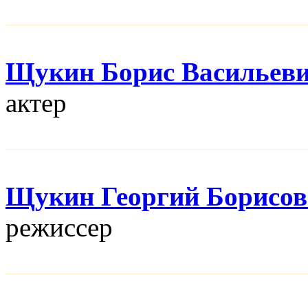
Щукин Борис Васильев
актер
Щукин Георгий Борисо
режисcер