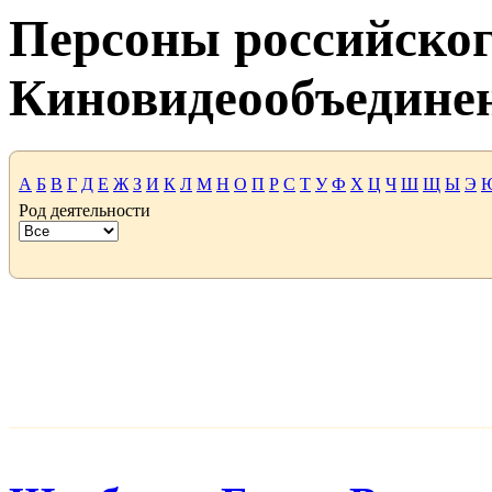
Персоны российског
Киновидеообъедине
А
Б
В
Г
Д
Е
Ж
З
И
К
Л
М
Н
О
П
Р
С
Т
У
Ф
Х
Ц
Ч
Ш
Щ
Ы
Э
Род деятельности