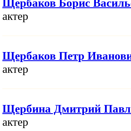
Щербаков Борис Василь
актер
Щербаков Петр Иванов
актер
Щербина Дмитрий Павл
актер