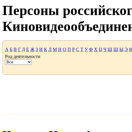
Персоны российског
Киновидеообъедине
А
Б
В
Г
Д
Е
Ж
З
И
К
Л
М
Н
О
П
Р
С
Т
У
Ф
Х
Ц
Ч
Ш
Щ
Ы
Э
Род деятельности