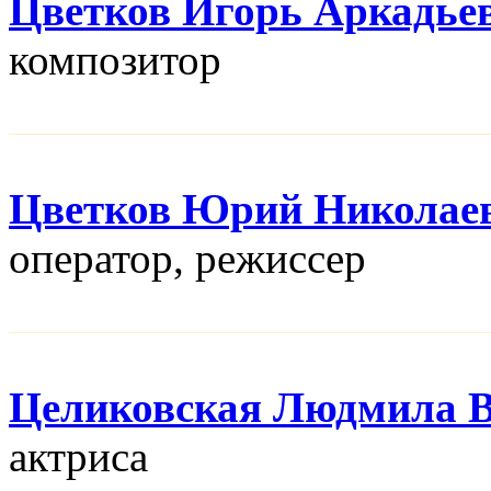
Цветков Игорь Аркадье
композитор
Цветков Юрий Николае
оператор, режисcер
Целиковская Людмила В
актриса