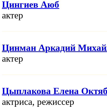
Цингиев Аюб
актер
Цинман Аркадий Михай
актер
Цыплакова Елена Октя
актриса, режисcер