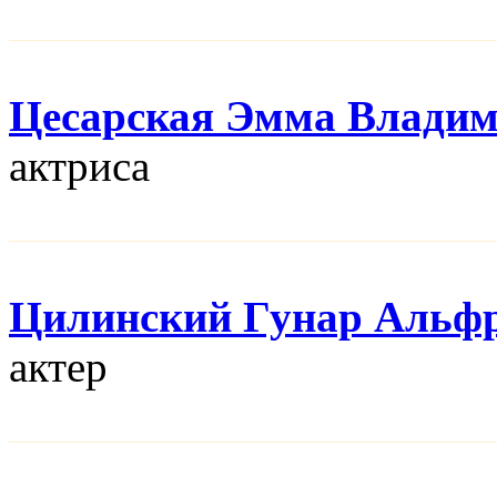
Цесарская Эмма Влади
актриса
Цилинский Гунар Альф
актер