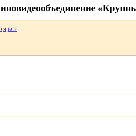
 Киновидеообъединение «Крупн
Ю
Я
ВСЕ