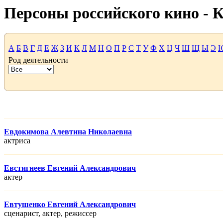
Персоны российского кино -
А
Б
В
Г
Д
Е
Ж
З
И
К
Л
М
Н
О
П
Р
С
Т
У
Ф
Х
Ц
Ч
Ш
Щ
Ы
Э
Род деятельности
Евдокимова Алевтина Николаевна
актриса
Евстигнеев Евгений Александрович
актер
Евтушенко Евгений Александрович
сценарист, актер, режисcер