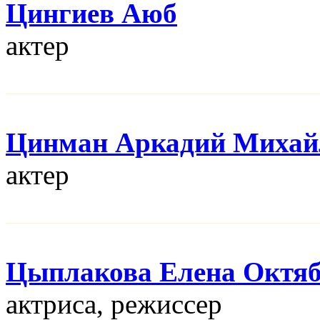
Цингиев Аюб
актер
Цинман Аркадий Михай
актер
Цыплакова Елена Октя
актриса, режисcер