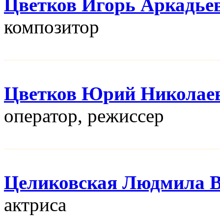
Цветков Игорь Аркадье
композитор
Цветков Юрий Николае
оператор, режисcер
Целиковская Людмила В
актриса