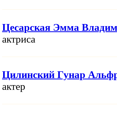
Цесарская Эмма Влади
актриса
Цилинский Гунар Альф
актер