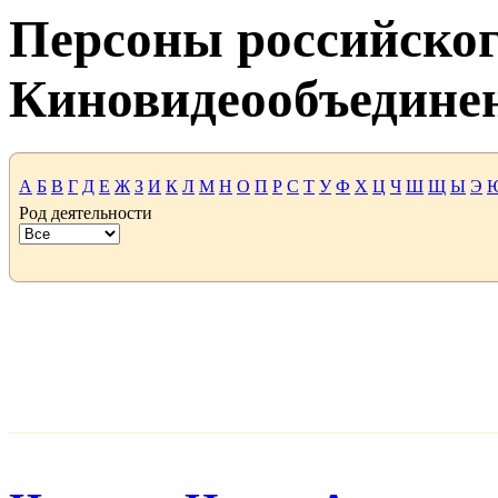
Персоны российског
Киновидеообъедине
А
Б
В
Г
Д
Е
Ж
З
И
К
Л
М
Н
О
П
Р
С
Т
У
Ф
Х
Ц
Ч
Ш
Щ
Ы
Э
Род деятельности