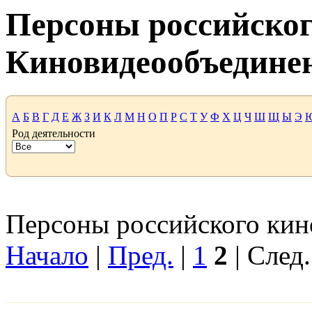
Персоны российског
Киновидеообъедине
А
Б
В
Г
Д
Е
Ж
З
И
К
Л
М
Н
О
П
Р
С
Т
У
Ф
Х
Ц
Ч
Ш
Щ
Ы
Э
Род деятельности
Персоны российского кино
Начало
|
Пред.
|
1
2
| След.