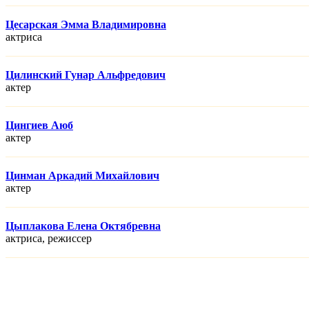
Цесарская Эмма Владимировна
актриса
Цилинский Гунар Альфредович
актер
Цингиев Аюб
актер
Цинман Аркадий Михайлович
актер
Цыплакова Елена Октябревна
актриса, режисcер