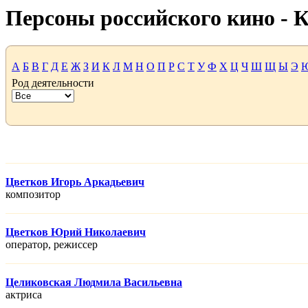
Персоны российского кино -
А
Б
В
Г
Д
Е
Ж
З
И
К
Л
М
Н
О
П
Р
С
Т
У
Ф
Х
Ц
Ч
Ш
Щ
Ы
Э
Род деятельности
Цветков Игорь Аркадьевич
композитор
Цветков Юрий Николаевич
оператор, режисcер
Целиковская Людмила Васильевна
актриса