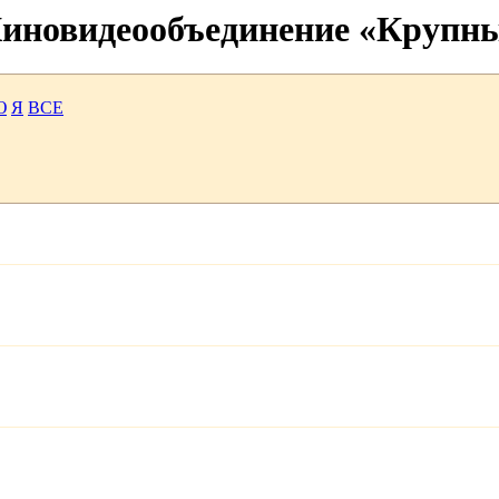
 Киновидеообъединение «Крупн
Ю
Я
ВСЕ